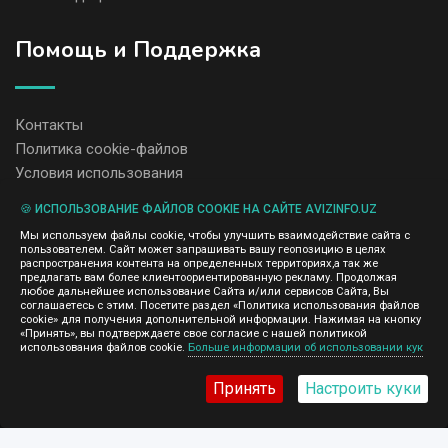
Помощь и Поддержка
Контакты
Политика cookie-файлов
Условия использования
🍪 ИСПОЛЬЗОВАНИЕ ФАЙЛОВ COOKIE НА САЙТЕ AVIZINFO.UZ
Администрация сайта AvizInfo.uz не несет ответственность за
Мы используем файлы cookie, чтобы улучшить взаимодействие сайта с
содержание размещенных объявлений.
пользователем. Сайт может запрашивать вашу геопозицию в целях
Мы ценим конфиденциальность наших пользователей. Мы не
распространения контента на определенных территориях,а так же
передаем и не продаем личную информацию зарегистрированных
предлагать вам более клиентоориентированную рекламу. Продолжая
пользователей AvizInfo.uz третьим лицам. Мы не отвечаем за
любое дальнейшее использование Сайта и/или сервисов Сайта, Вы
правила конфиденциальности сайтов на которые ссылается
соглашаетесь с этим. Посетите раздел «Политика использования файлов
AvizInfo.uz. На некоторых страницах нашего сайта представлена
cookie» для получения дополнительной информации. Нажимая на кнопку
реклама Google Adsense Advertising Network. Чтобы узнать
«Принять», вы подтверждаете свое согласие с нашей политикой
нажмите тут
использования файлов cookie.
Больше информации об использовании кук
подробней о правилах конфиденциальности Google
.
Принять
Настроить куки
AvizInfo.uz
©2008-2026,