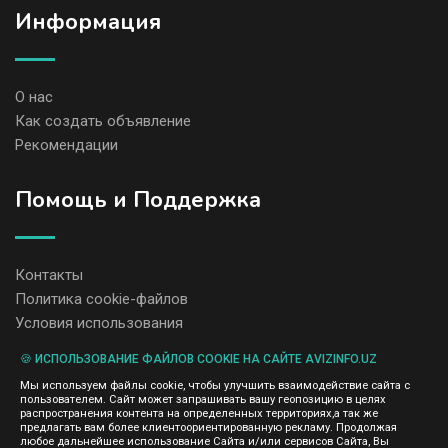
Информация
О нас
Как создать объявление
Рекомендации
Помощь и Поддержка
Контакты
Политика cookie-файлов
Условия использования
🍪 ИСПОЛЬЗОВАНИЕ ФАЙЛОВ COOKIE НА САЙТЕ AVIZINFO.UZ
Администрация сайта AvizInfo.uz не несет ответственность за
Мы используем файлы cookie, чтобы улучшить взаимодействие сайта с
содержание размещенных объявлений.
пользователем. Сайт может запрашивать вашу геопозицию в целях
Мы ценим конфиденциальность наших пользователей. Мы не
распространения контента на определенных территориях,а так же
передаем и не продаем личную информацию зарегистрированных
предлагать вам более клиентоориентированную рекламу. Продолжая
пользователей AvizInfo.uz третьим лицам. Мы не отвечаем за
любое дальнейшее использование Сайта и/или сервисов Сайта, Вы