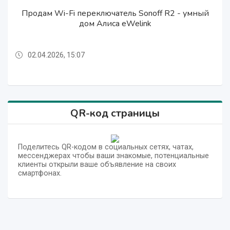
Контроллер подсветки ступеней лестницы. 16 и
Продам Wi-Fi переключатель Sonoff R2 - умный
Терморегулятор для тёплого пола и отопления
Ремонт европейских двухконтурных котлов
Ремонт европейских двухконтурных котлов
Ремонт европейских двухконтурных котлов
Ремонт европейских двухконтурных котлов
[#1740892] Ремонт любых двухконтурных
Панель управления умным домом SONOFF
WiFi блок 4 канала Sonoff pro r3 для умного
Сантехник, установка, наладка, переделка
Продажа, установка насосов для повышения
дома, управление с любой точки мира
Ariston, Baхi, Airfel Ferolliв Ташкенте
Ariston, Baхi, Airfel Ferolliв Ташкенте
давления в Ташкенте 90 3717099
UTH-170 ACTS238 Korea
отопления в Ташкенте
32 канала - ступени
Ariston, Baksi, Ferelli
Ariston, Baksi, Ferelli
дом Алиса eWelink
котлов в Ташкенте
NSPanel Pro 120
02.04.2026, 15:07
02.04.2026, 15:06
02.04.2026, 15:07
02.04.2026, 15:07
02.04.2026, 15:07
02.04.2026, 15:07
02.04.2026, 15:06
02.04.2026, 15:06
02.04.2026, 15:06
02.04.2026, 15:06
02.04.2026, 15:06
02.04.2026, 15:07
QR-код страницы
Поделитесь QR-кодом в социальных сетях, чатах,
мессенджерах чтобы ваши знакомые, потенциальные
клиенты открыли ваше объявление на своих
смартфонах.