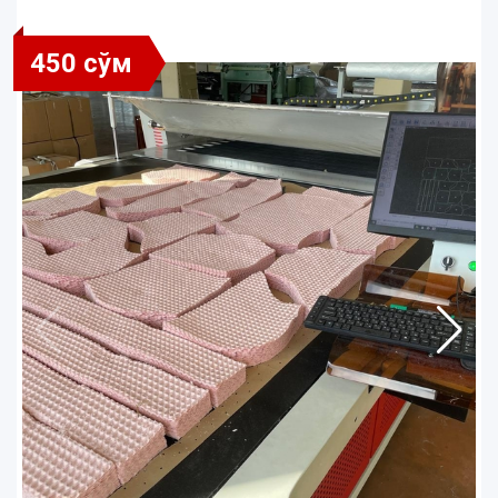
450 сўм