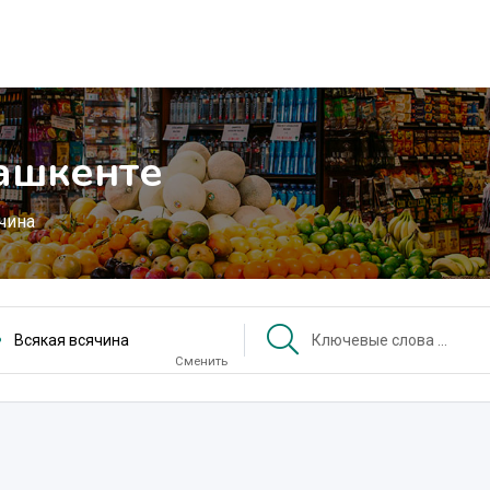
Ташкенте
чина
Всякая всячина
Сменить