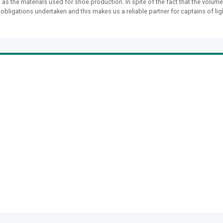
s the materials used for shoe production. In spite of the fact that the volum
obligations undertaken and this makes us a reliable partner for captains of lig
d new sales markets in Europe, Asia and Latin America. Furnitur-BY LLC is alway
y delivery are required. We are using the highest modern world-class equipment
ops. The technical personnel annually improve their qualification skills atte
e make and we use to suppose that there are no little things when creating and
ployees allows us to introduce advanced technologies and to manufacture
n process at all the steps, starting from the development of technical
ere are more than 100 highly qualified specialists in our company. Production
st a small part of what we truly understand and suggest to our customers, ensuri
 best manufacturers from 11 countries allows to offer the widest range of shoe
n market. The price policy of FURNITUR-BY LLC is intended for various catego
uality of products. Over 15 years, the company made a long way in establishm
mers. Shoe factories, sewing enterprises and haberdashery productions locate
the advantages of cooperation with Furnitur-BY LLC as we offer “transparent”
of the solutions proposed. We will continue to justify the expected confidence