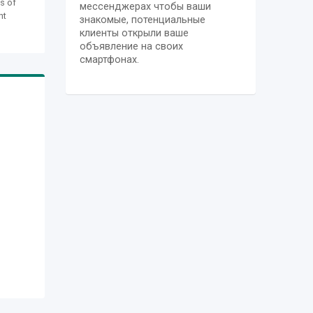
es of
мессенджерах чтобы ваши
ht
знакомые, потенциальные
s
клиенты открыли ваше
объявление на своих
nding
смартфонах.
,
ng
ries
ent
d in
,