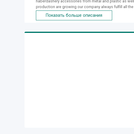
haberdashery accessories from metal and plastic as well a
production are growing our company always fulfill all the 
industry in the CIS countries. Since 2017, we have entere
Показать больше описания
where high quality, optimal price and a warranty of timel
(OMPSA, MOSSINI, IMEL, DM, etc.) at our production worksh
training courses in Germany and Italy. We do love what w
producing the hardware! The painstaking work of our em
products of the highest quality, controlling the productio
documentation to the serial production and packaging. Th
marketing, sales, logistics, certification services are ju
them with the reliability. Long-term partnership with the
accessories, materials and components on the Belorussia
of consumers and for the optimal balance of price and q
and development, to be credible for over 1,500 of custo
the Republic of Belarus and beyond it, have appreciated 
conditions of cooperation, efficiency and effectiveness 
continuously developing and improving ourselves!