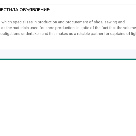
ЕСТИЛА ОБЪЯВЛЕНИЕ:
ory, which specializes in production and procurement of shoe, sewing and
s the materials used for shoe production. In spite of the fact that the volum
obligations undertaken and this makes us a reliable partner for captains of lig
d new sales markets in Europe, Asia and Latin America. Furnitur-BY LLC is alway
y delivery are required. We are using the highest modern world-class equipment
ops. The technical personnel annually improve their qualification skills atte
e make and we use to suppose that there are no little things when creating and
ployees allows us to introduce advanced technologies and to manufacture
n process at all the steps, starting from the development of technical
ere are more than 100 highly qualified specialists in our company. Production
st a small part of what we truly understand and suggest to our customers, ensuri
 best manufacturers from 11 countries allows to offer the widest range of shoe
n market. The price policy of FURNITUR-BY LLC is intended for various catego
uality of products. Over 15 years, the company made a long way in establishm
mers. Shoe factories, sewing enterprises and haberdashery productions locate
the advantages of cooperation with Furnitur-BY LLC as we offer “transparent”
of the solutions proposed. We will continue to justify the expected confidence