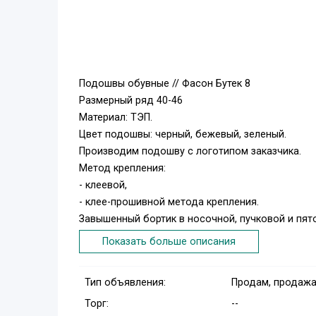
Подошвы обувные // Фасон Бутек 8
Размерный ряд 40-46
Материал: ТЭП.
Цвет подошвы: черный, бежевый, зеленый.
Производим подошву с логотипом заказчика.
Метод крепления:
- клеевой,
- клее-прошивной метода крепления.
Завышенный бортик в носочной, пучковой и пят
Рисунок протектора проектировался с учетом р
Показать больше описания
Повышенная износоустойчивость к истиранию.
Тип объявления:
Продам, продажа
Торг:
--