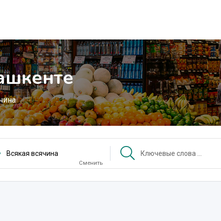
Ташкенте
чина
Всякая всячина
Сменить