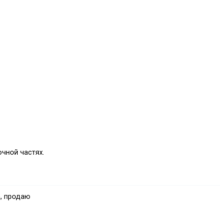
очной частях.
азличных климатических условий.
, продаю