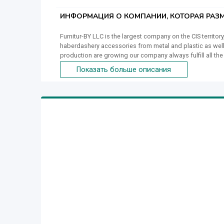
ИНФОРМАЦИЯ О КОМПАНИИ, КОТОРАЯ РАЗМ
Furnitur-BY LLC is the largest company on the CIS territ
haberdashery accessories from metal and plastic as well a
production are growing our company always fulfill all the 
industry in the CIS countries. Since 2017, we have entere
Показать больше описания
where high quality, optimal price and a warranty of timel
(OMPSA, MOSSINI, IMEL, DM, etc.) at our production worksh
training courses in Germany and Italy. We do love what w
producing the hardware! The painstaking work of our em
products of the highest quality, controlling the productio
documentation to the serial production and packaging. Th
marketing, sales, logistics, certification services are ju
them with the reliability. Long-term partnership with the
accessories, materials and components on the Belorussia
of consumers and for the optimal balance of price and q
and development, to be credible for over 1,500 of custo
the Republic of Belarus and beyond it, have appreciated 
conditions of cooperation, efficiency and effectiveness 
continuously developing and improving ourselves!