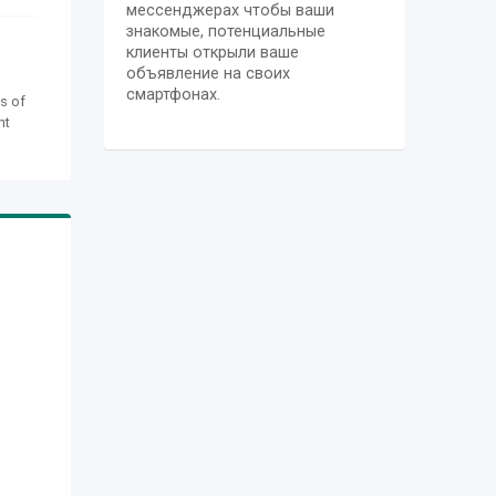
мессенджерах чтобы ваши
знакомые, потенциальные
клиенты открыли ваше
объявление на своих
смартфонах.
es of
ht
s
nding
,
ng
ries
ent
d in
,