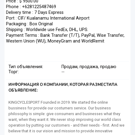
Price : $ 9500.00
Phone : +6281225487469
Delivery time : 7 Days Express
Port : CIF/ Kualanamu International Airport
Packaging : Box Original
Shipping : Worldwide use FedEx, DHL, UPS.
Payment Terms : Bank Transfer (T/T), PayPal, Wise Transfer,
Western Union (WU), MoneyGram and WorldRemit
Тип объявления:
Продам, продажа, продаю
Торг:
--
ИНФОРМАЦИЯ О КОМПАНИИ, КОТОРАЯ РАЗМЕСТИЛА
ОБЪЯВЛЕНИЕ:
KINGCYCLESPORT Founded in 2019. We started the online
bussiness for provide our costumers service. Our business
philosophy is simple: give consumers and businesses what they
want, when they want it. We never stop improving our world class
operation by putting our customers - and their needs - first. And we
believe that it is our vision and mission to provide innovative