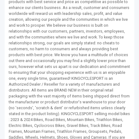
products with best service and price as competitive as possible to
enhance our clients business. As a result, customer and consumers
worldwide will reward us with leadership sales, profit, and value
creation, allowing our people and the communities in which we live
and work to prosper. We believe our business is built on
relationships with our customers, partners, investors, employees,
and with the communities where we live and work. To keep those
relationships strong, our goals are simply stated: no cheats to
customers, no harm to consumers and always providing best
products with best price. We know you have a multitude of choices
out there and occasionally you may find a slightly lower price than
ours, however what sets us apart is our dedication and commitment
to ensuring that your shopping experience with us is an enjoyable
one, every single time, guaranteed! KINGCYCLESPORT is an
Authorized Dealer / Reseller for a variety of manufacturers and
distributors. All items are BRAND NEW in their original retail
packaging with the vast majority of items being shipped direct from
the manufacturer or product distributor's warehouse to your door
(no 'seconds', 'scratch & dent' or refurbished items unless clearly
stated in the product listing). KINGCYCLESPORT selliing model bikes
: 2023 & 2024 Bikes, Road Bikes, Mountain Bikes, Triathlon Bikes,
Electric Bikes, Cyclocross Bikes, Gravel Bikes, Track Bikes, Road
Frames, Mountain Frames, Triathlon Frames, Groupsets, Pedals,
Saddles, Wheels, Helmets, Shoes, Gloves and Cameras. If you are