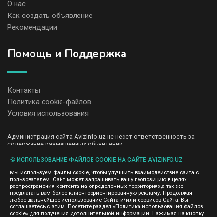
О нас
Как создать объявление
Рекомендации
Помощь и Поддержка
Контакты
Политика cookie-файлов
Условия использования
Администрация сайта AvizInfo.uz не несет ответственность за
содержание размещенных объявлений.
Мы ценим конфиденциальность наших пользователей. Мы не
передаем и не продаем личную информацию зарегистрированных
🍪 ИСПОЛЬЗОВАНИЕ ФАЙЛОВ COOKIE НА САЙТЕ AVIZINFO.UZ
пользователей AvizInfo.uz третьим лицам. Мы не отвечаем за
Мы используем файлы cookie, чтобы улучшить взаимодействие сайта с
правила конфиденциальности сайтов на которые ссылается
пользователем. Сайт может запрашивать вашу геопозицию в целях
AvizInfo.uz. На некоторых страницах нашего сайта представлена
распространения контента на определенных территориях,а так же
реклама Google Adsense Advertising Network. Чтобы узнать
предлагать вам более клиентоориентированную рекламу. Продолжая
нажмите тут
подробней о правилах конфиденциальности Google
.
любое дальнейшее использование Сайта и/или сервисов Сайта, Вы
соглашаетесь с этим. Посетите раздел «Политика использования файлов
cookie» для получения дополнительной информации. Нажимая на кнопку