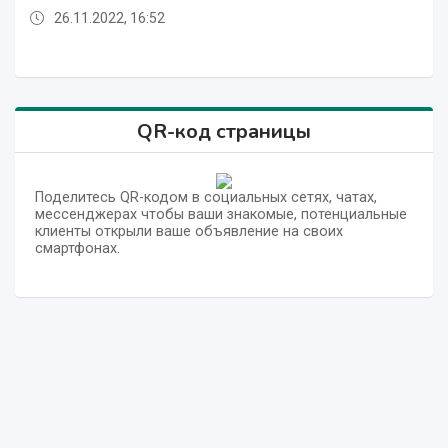
26.11.2022, 16:52
26.11.2022, 12:01
26.11.2022, 17:36
26.11.2022, 17:20
26.11.2022, 16:20
26.11.2022, 14:58
26.11.2022, 14:24
26.11.2022, 12:55
26.11.2022, 12:26
26.11.2022, 12:01
26.11.2022, 17:36
QR-код страницы
Поделитесь QR-кодом в социальных сетях, чатах,
мессенджерах чтобы ваши знакомые, потенциальные
клиенты открыли ваше объявление на своих
смартфонах.