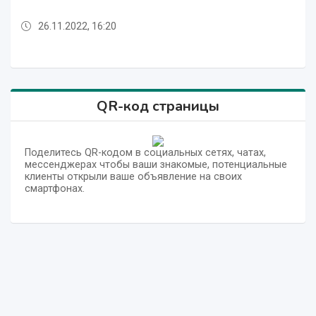
26.11.2022, 16:20
26.11.2022, 12:01
26.11.2022, 17:36
26.11.2022, 16:52
26.11.2022, 14:58
26.11.2022, 14:24
26.11.2022, 13:25
26.11.2022, 12:55
26.11.2022, 12:26
26.11.2022, 12:01
26.11.2022, 17:36
QR-код страницы
Поделитесь QR-кодом в социальных сетях, чатах,
мессенджерах чтобы ваши знакомые, потенциальные
клиенты открыли ваше объявление на своих
смартфонах.