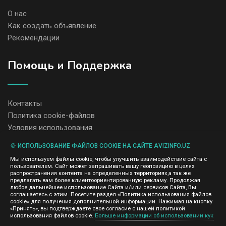
О нас
Как создать объявление
Рекомендации
Помощь и Поддержка
Контакты
Политика cookie-файлов
Условия использования
🍪 ИСПОЛЬЗОВАНИЕ ФАЙЛОВ COOKIE НА САЙТЕ AVIZINFO.UZ
Администрация сайта AvizInfo.uz не несет ответственность за
Мы используем файлы cookie, чтобы улучшить взаимодействие сайта с
содержание размещенных объявлений.
пользователем. Сайт может запрашивать вашу геопозицию в целях
Мы ценим конфиденциальность наших пользователей. Мы не
распространения контента на определенных территориях,а так же
передаем и не продаем личную информацию зарегистрированных
предлагать вам более клиентоориентированную рекламу. Продолжая
пользователей AvizInfo.uz третьим лицам. Мы не отвечаем за
любое дальнейшее использование Сайта и/или сервисов Сайта, Вы
правила конфиденциальности сайтов на которые ссылается
соглашаетесь с этим. Посетите раздел «Политика использования файлов
AvizInfo.uz. На некоторых страницах нашего сайта представлена
cookie» для получения дополнительной информации. Нажимая на кнопку
реклама Google Adsense Advertising Network. Чтобы узнать
«Принять», вы подтверждаете свое согласие с нашей политикой
нажмите тут
использования файлов cookie.
Больше информации об использовании кук
подробней о правилах конфиденциальности Google
.