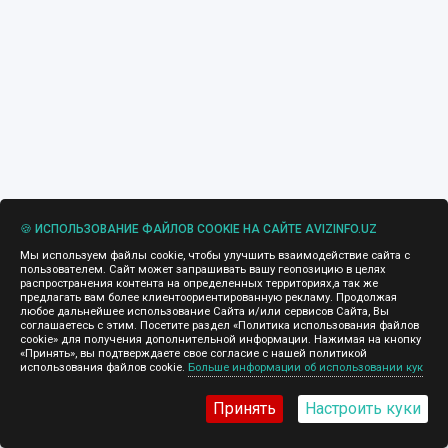
🍪 ИСПОЛЬЗОВАНИЕ ФАЙЛОВ COOKIE НА САЙТЕ AVIZINFO.UZ
Мы используем файлы cookie, чтобы улучшить взаимодействие сайта с
пользователем. Сайт может запрашивать вашу геопозицию в целях
распространения контента на определенных территориях,а так же
предлагать вам более клиентоориентированную рекламу. Продолжая
любое дальнейшее использование Сайта и/или сервисов Сайта, Вы
соглашаетесь с этим. Посетите раздел «Политика использования файлов
cookie» для получения дополнительной информации. Нажимая на кнопку
«Принять», вы подтверждаете свое согласие с нашей политикой
использования файлов cookie.
Больше информации об использовании кук
Принять
Настроить куки