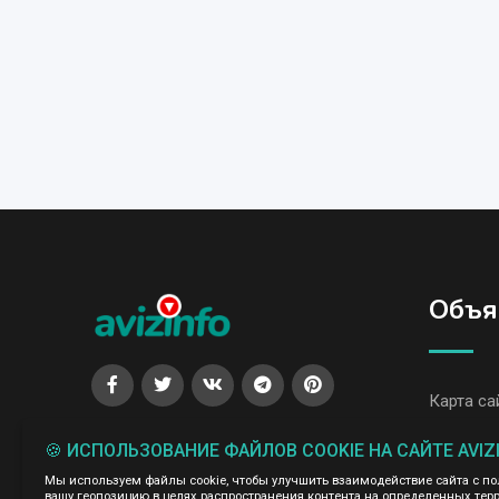
Объя
Карта са
Все объя
🍪 ИСПОЛЬЗОВАНИЕ ФАЙЛОВ COOKIE НА САЙТЕ AVIZ
Все объя
Мы используем файлы cookie, чтобы улучшить взаимодействие сайта с п
вашу геопозицию в целях распространения контента на определенных терр