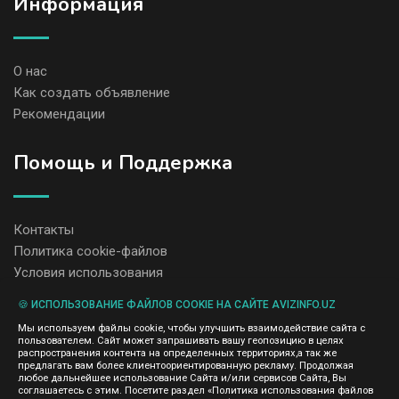
Информация
О нас
Как создать объявление
Рекомендации
Помощь и Поддержка
Контакты
Политика cookie-файлов
Условия использования
🍪 ИСПОЛЬЗОВАНИЕ ФАЙЛОВ COOKIE НА САЙТЕ AVIZINFO.UZ
Администрация сайта AvizInfo.uz не несет ответственность за
Мы используем файлы cookie, чтобы улучшить взаимодействие сайта с
содержание размещенных объявлений.
пользователем. Сайт может запрашивать вашу геопозицию в целях
Мы ценим конфиденциальность наших пользователей. Мы не
распространения контента на определенных территориях,а так же
передаем и не продаем личную информацию зарегистрированных
предлагать вам более клиентоориентированную рекламу. Продолжая
пользователей AvizInfo.uz третьим лицам. Мы не отвечаем за
любое дальнейшее использование Сайта и/или сервисов Сайта, Вы
правила конфиденциальности сайтов на которые ссылается
соглашаетесь с этим. Посетите раздел «Политика использования файлов