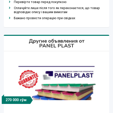
Перевірте товар перед покупкою
Сплачуйте лише після того як переконаєтеся, що товар
відповідає опису і вашим вимогам
Бажано провести операцію при свідках
Другие объявления от
PANEL PLAST
270 000 сўм
1 000 000 сўм
1 000 000 сўм
225 000 сўм
850 000 сўм
400 000 сўм
225 000 сўм
23 000 сўм
47 000 сўм
23 000 сўм