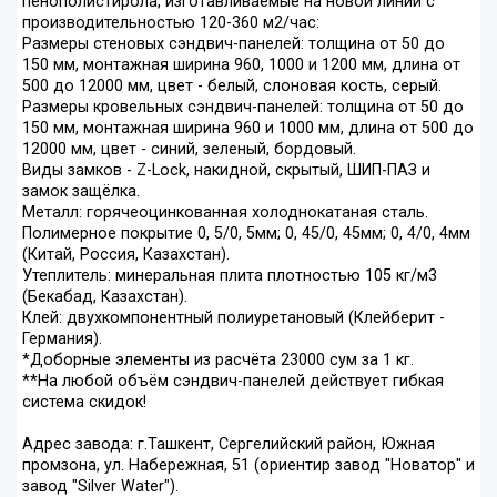
пенополистирола, изготавливаемые на новой линии с
производительностью 120-360 м2/час:
Размеры стеновых сэндвич-панелей: толщина от 50 до
150 мм, монтажная ширина 960, 1000 и 1200 мм, длина от
500 до 12000 мм, цвет - белый, слоновая кость, серый.
Размеры кровельных сэндвич-панелей: толщина от 50 до
150 мм, монтажная ширина 960 и 1000 мм, длина от 500 до
12000 мм, цвет - синий, зеленый, бордовый.
Виды замков - Z-Lock, накидной, скрытый, ШИП-ПАЗ и
замок защёлка.
Металл: горячеоцинкованная холоднокатаная сталь.
Полимерное покрытие 0, 5/0, 5мм; 0, 45/0, 45мм; 0, 4/0, 4мм
(Китай, Россия, Казахстан).
Утеплитель: минеральная плита плотностью 105 кг/м3
(Бекабад, Казахстан).
Клей: двухкомпонентный полиуретановый (Клейберит -
Германия).
*Доборные элементы из расчёта 23000 сум за 1 кг.
**На любой объём сэндвич-панелей действует гибкая
система скидок!
Адрес завода: г.Ташкент, Сергелийский район, Южная
промзона, ул. Набережная, 51 (ориентир завод "Новатор" и
завод "Silver Water").