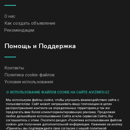
О нас
Как создать объявление
Рекомендации
Помощь и Поддержка
Контакты
Политика cookie-файлов
Условия использования
🍪 ИСПОЛЬЗОВАНИЕ ФАЙЛОВ COOKIE НА САЙТЕ AVIZINFO.UZ
Администрация сайта AvizInfo.uz не несет ответственность за
Мы используем файлы cookie, чтобы улучшить взаимодействие сайта с
содержание размещенных объявлений.
пользователем. Сайт может запрашивать вашу геопозицию в целях
Мы ценим конфиденциальность наших пользователей. Мы не
распространения контента на определенных территориях,а так же
передаем и не продаем личную информацию зарегистрированных
предлагать вам более клиентоориентированную рекламу. Продолжая
пользователей AvizInfo.uz третьим лицам. Мы не отвечаем за
любое дальнейшее использование Сайта и/или сервисов Сайта, Вы
правила конфиденциальности сайтов на которые ссылается
соглашаетесь с этим. Посетите раздел «Политика использования файлов
AvizInfo.uz. На некоторых страницах нашего сайта представлена
cookie» для получения дополнительной информации. Нажимая на кнопку
реклама Google Adsense Advertising Network. Чтобы узнать
«Принять», вы подтверждаете свое согласие с нашей политикой