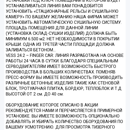
УСТАНОВКИ ПОД КЛЮЧ. ПОМЕЩЕНИИ В КОТОРОМ БУДЕТ
УСТАНАВЛИВАТЬСЯ ЛИНИЯ ВАМ ПОНАДОБИТСЯ
УСТАНОВИТЬ «СТАЦИОНАРНЫЕ РЕЛЬСЫ И СУШИЛЬНУЮ
КАМЕРУ» ПО ВАШЕМУ ЖЕЛАНИЮ НАША ФИРМА МОЖЕТ
УСТАНОВИТЬ АВТОМАТИЧЕСКУЮ СУШИЛЬНУЮ СИСТЕМУ.
ПЛОЩАДЬ ПОМЕЩЕНИЯ ДЛЯ ДАННОЙ ЛИНИИ
(УСТАНОВКА СКЛАД-СУШКИ ИЗДЕЛИЙ) ДОЛЖНА БЫТЬ
МИНИМУМ 6.500 м2. НЕТ НЕОБХОДИМОСТИ В ПОКРЫТИИ
КРЫШИ. ОДНА ИЗ ТРЕТЕЙ ЧАСТИ ПЛОЩАДИ ДОЛЖНА
ЗАЛИВАТЬСЯ БЕТОНОМ...
VESS 24.2 – FINGER CAR: ЛИНИЯ РАЗРАБОТАНА НА ОСНОВЕ
РАБОТЫ 24 ЧАСА В СУТКИ. БЛАГОДАРЯ СПЕЦИАЛЬНЫМ
СЕРВОДВИГАТЕЛЯМ ИМЕЕТ ВОЗМОЖНОСТЬ БЫСТРОГО
ПРОИЗВОДСТВА В БОЛЬШИХ КОЛИЧЕСТВАХ. ПОМЕНЯВ
ПРЕСС-ФОРМУ ВЫ ИМЕЕТЕ ВОЗМОЖНОСТЬ ПРОИЗВОДИТЬ
РАЗЛИЧНЫЕ БЕТОННЫЕ ИЗДЕЛИЯ ТАКИЕ КАК СТЕНОВОЙ
БЛОК, ТРОТУАРНАЯ ПЛИТКА, БОРДЮР, ТЕПЛОБЛОК И Т.Д
ВЫСОТОЙ ОТ 2 см. ДО 40 см.
ОБОРУДОВАНИЕ КОТОРОЕ ОПИСАНО В АКЦИИ
РЕКОМЕНДУЕТСЯ НАМИ И ПЕРЕЧИСЛЯЕТСЯ В ПРИМЕРНОЙ
УСТАНОВКЕ. ВЫ ИМЕЕТЕ ВОЗМОЖНОСТЬ ОПЦИОНАЛЬНО
ДОБАВЛЯТЬ И УБИРАТЬ КОЛИЧЕСТВО ОБОРУДОВАНИЯ ПО
ВАШЕМУ УСМОТРЕНИЮ. ДЛЯ ПРОСМОТРА ТИЗЕРНОГО