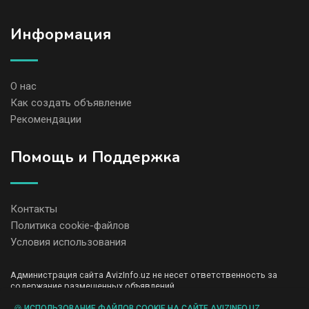
Информация
О нас
Как создать объявление
Рекомендации
Помощь и Поддержка
Контакты
Политика cookie-файлов
Условия использования
Администрация сайта AvizInfo.uz не несет ответственность за
содержание размещенных объявлений.
Мы ценим конфиденциальность наших пользователей. Мы не
передаем и не продаем личную информацию зарегистрированных
🍪 ИСПОЛЬЗОВАНИЕ ФАЙЛОВ COOKIE НА САЙТЕ AVIZINFO.UZ