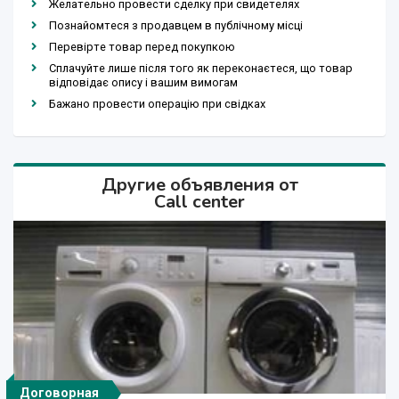
Желательно провести сделку при свидетелях
Познайомтеся з продавцем в публічному місці
Перевірте товар перед покупкою
Сплачуйте лише після того як переконаєтеся, що товар
відповідає опису і вашим вимогам
Бажано провести операцію при свідках
Другие объявления от
Call center
Договорная
Договорная
Договорная
Договорная
Договорная
Договорная
Договорная
Договорная
Договорная
Договорная