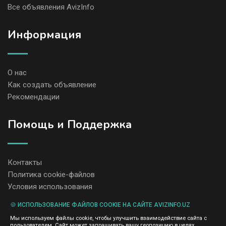
Все объявления AvizInfo
Информация
О нас
Как создать объявление
Рекомендации
Помощь и Поддержка
Контакты
Политика cookie-файлов
Условия использования
🍪 ИСПОЛЬЗОВАНИЕ ФАЙЛОВ COOKIE НА САЙТЕ AVIZINFO.UZ
Администрация сайта AvizInfo.uz не несет ответственность за
Мы используем файлы cookie, чтобы улучшить взаимодействие сайта с
содержание размещенных объявлений.
пользователем. Сайт может запрашивать вашу геопозицию в целях