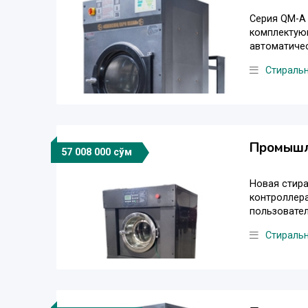
Серия QM-A 
комплектую
автоматичес
Стираль
Промышл
57 008 000 сўм
Новая стира
контроллера
пользовател
Стираль