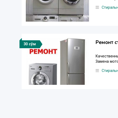
Стираль
Ремонт с
30 сўм
Качественны
Замена мото
Стираль