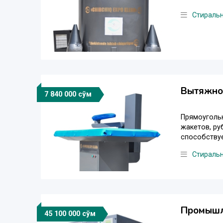
Стираль
Вытяжной
7 840 000 сўм
Прямоуголь
жакетов, ру
способствуе
Стираль
Промышл
45 100 000 сўм