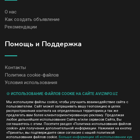
О нас
Как создать объявление
Рекомендации
Помощь и Поддержка
Контакты
Политика cookie-файлов
Условия использования
🍪 ИСПОЛЬЗОВАНИЕ ФАЙЛОВ COOKIE НА САЙТЕ AVIZINFO.UZ
Администрация сайта AvizInfo.uz не несет ответственность за
Мы используем файлы cookie, чтобы улучшить взаимодействие сайта с
содержание размещенных объявлений.
пользователем. Сайт может запрашивать вашу геопозицию в целях
Мы ценим конфиденциальность наших пользователей. Мы не
распространения контента на определенных территориях,а так же
передаем и не продаем личную информацию зарегистрированных
предлагать вам более клиентоориентированную рекламу. Продолжая
пользователей AvizInfo.uz третьим лицам. Мы не отвечаем за
любое дальнейшее использование Сайта и/или сервисов Сайта, Вы
правила конфиденциальности сайтов на которые ссылается
соглашаетесь с этим. Посетите раздел «Политика использования файлов
AvizInfo.uz. На некоторых страницах нашего сайта представлена
cookie» для получения дополнительной информации. Нажимая на кнопку
реклама Google Adsense Advertising Network. Чтобы узнать
«Принять», вы подтверждаете свое согласие с нашей политикой
нажмите тут
использования файлов cookie.
Больше информации об использовании кук
подробней о правилах конфиденциальности Google
.