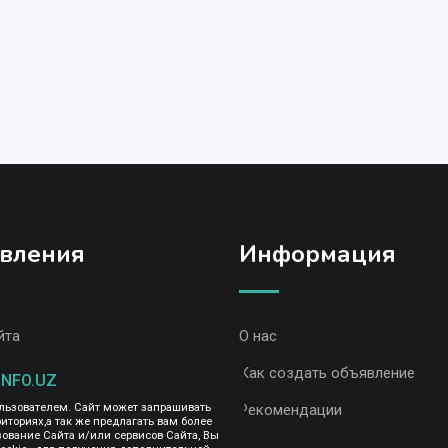
вления
Информация
йта
О нас
вления, Ташкент
Как создать объявление
INFO.UZ
вления AvizInfo
Рекомендации
ользователем. Сайт может запрашивать
иториях,а так же предлагать вам более
вание Сайта и/или сервисов Сайта, Вы