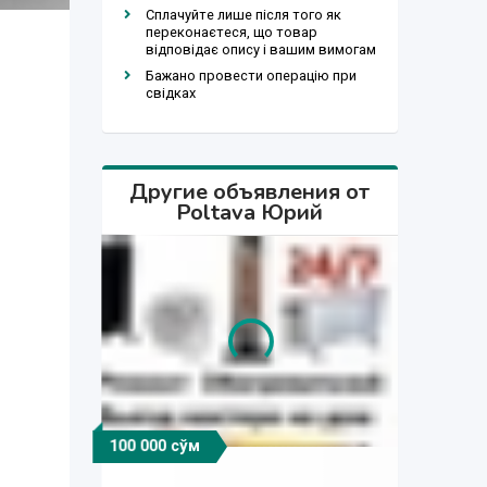
Сплачуйте лише після того як
переконаєтеся, що товар
відповідає опису і вашим вимогам
Бажано провести операцію при
свідках
Другие объявления от
Poltava Юрий
100 000 сўм
100 000 сўм
100 000 сўм
100 000 сўм
200 000 сўм
100 000 сўм
100 000 сўм
100 000 сўм
100 000 сўм