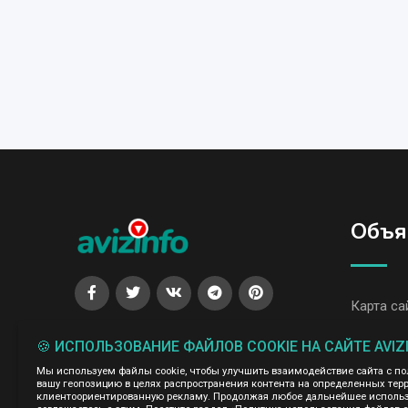
Объя
Карта са
Все объя
🍪 ИСПОЛЬЗОВАНИЕ ФАЙЛОВ COOKIE НА САЙТЕ AVIZ
Все объя
Мы используем файлы cookie, чтобы улучшить взаимодействие сайта с п
вашу геопозицию в целях распространения контента на определенных терр
клиентоориентированную рекламу. Продолжая любое дальнейшее использо