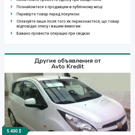
Познайомтеся з продавцем в публічному місці
Перевірте товар перед покупкою
Сплачуйте лише після того як переконаєтеся, що товар
відповідає опису і вашим вимогам
Бажано провести операцію при свідках
Другие объявления от
Avto Kredit
5 400 $
21 940 250 сўм
21 940 250 сўм
12 000 $
13 700 $
12 000 $
6 900 $
7 000 $
6 600 $
5 500 $
4 800 $