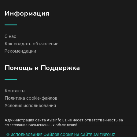
Информация
О нас
Как создать объявление
Рекомендации
Помощь и Поддержка
Контакты
Политика cookie-файлов
Условия использования
Администрация сайта AvizInfo.uz не несет ответственность за
содержание размещенных объявлений.
Мы ценим конфиденциальность наших пользователей. Мы не
передаем и не продаем личную информацию зарегистрированных
🍪 ИСПОЛЬЗОВАНИЕ ФАЙЛОВ COOKIE НА САЙТЕ AVIZINFO.UZ