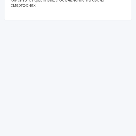
клиенты открыли ваше объявление на своих
смартфонах.