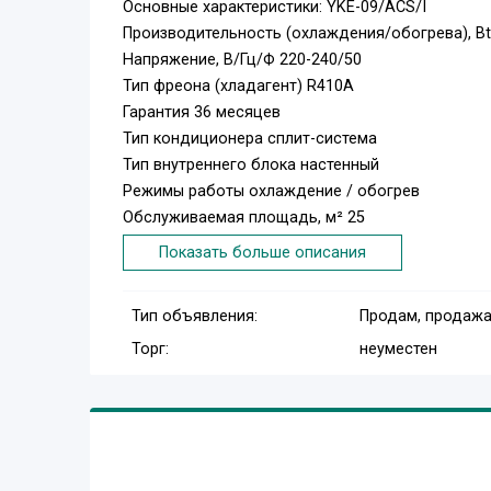
Основные характеристики: YKE-09/ACS/I
Производительность (охлаждения/обогрева), Bt
Напряжение, В/Гц/Ф 220-240/50
Тип фреона (хладагент) R410A
Гарантия 36 месяцев
Тип кондиционера сплит-система
Тип внутреннего блока настенный
Режимы работы охлаждение / обогрев
Обслуживаемая площадь, м² 25
Сила тока (охлаждение/обогрев), А 3, 95/3, 95
Показать больше описания
Потребляемая мощность при охлаждении, Вт 82
Потребляемая мощность при обогреве, Вт 755
Тип объявления:
Продам, продажа
Рабочий диапазон температур при охлаждении, °
Торг:
неуместен
Рабочий диапазон температур при обогреве, °C 
Шум внутреннего блока, дБ 37/34/32
Шум внешнего блока, дБ 49
Вес внешнего блока, кг 21, 5/25
Вес внутреннего блока, кг 6, 5/8
Максимальная длина трассы, м 10