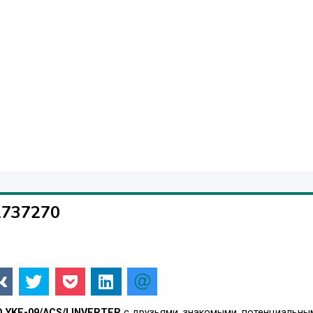
Ф6
2
1737270
YKE-09/ACS/I INVERTER
с друзьями, знакомыми, потенциальны