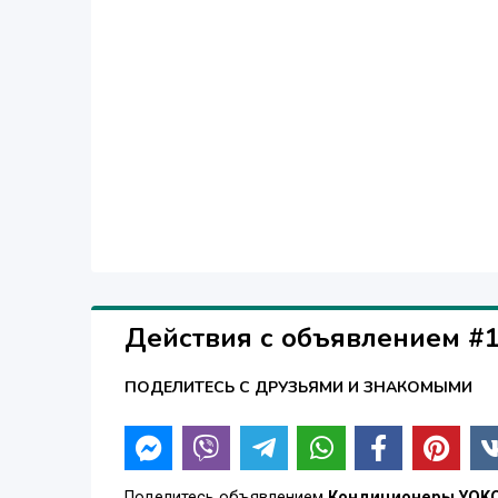
Максимальный перепад высот, м 5
Диаметр труб хландагента, дюйм, жидкостные 
Диаметр труб хландагента, дюйм, газовые Ф9
Габаритные размеры внутр.блок, мм 720*190*29
Действия с объявлением #
ПОДЕЛИТЕСЬ С ДРУЗЬЯМИ И ЗНАКОМЫМИ
Поделитесь объявлением
Кондиционеры YOKO 