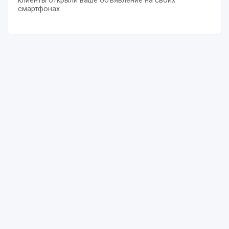
клиенты открыли ваше объявление на своих
смартфонах.