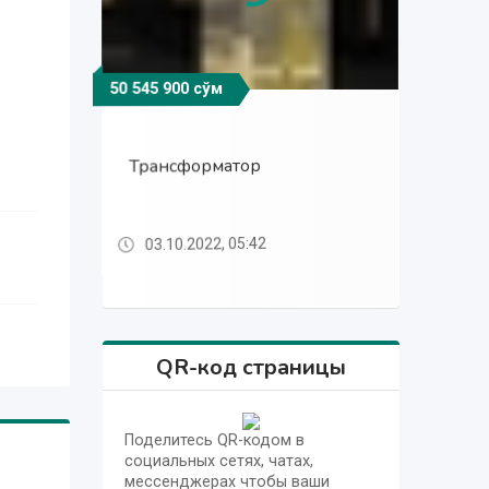
50 545 900 сўм
50 545 900 сўм
52 545 900 сўм
50 545 900 сўм
52 545 900 сўм
Компактная
Компактная
Трансформатор
Трансформатор ТП
Трансформатор
трансформаторная
трансформаторная
03.10.2022, 05:42
03.10.2022, 05:42
10.10.2022, 11:19
10.10.2022, 11:12
10.10.2022, 11:19
QR-код страницы
Поделитесь QR-кодом в
социальных сетях, чатах,
мессенджерах чтобы ваши