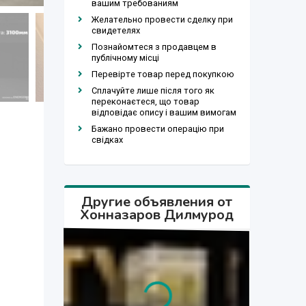
вашим требованиям
Желательно провести сделку при
свидетелях
Познайомтеся з продавцем в
публічному місці
Перевірте товар перед покупкою
Сплачуйте лише після того як
переконаєтеся, що товар
відповідає опису і вашим вимогам
Бажано провести операцію при
свідках
Другие объявления от
Хонназаров Дилмурод