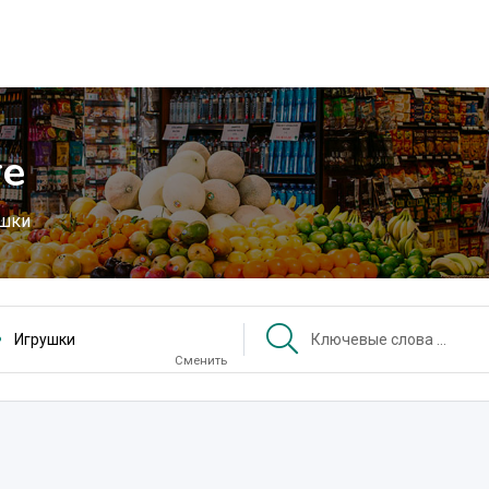
те
шки
Игрушки
Сменить