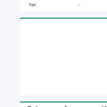
Торг:
--