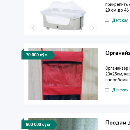
прикрепить 
28 см до 46 
Детская
Органайз
70 000 сўм
Органайзер 
23×25см, ка
способами, 
Детская
Продам д
800 000 сўм