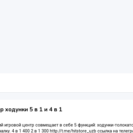
р ходунки 5 в 1 и 4 в 1
 игровой центр совмещает в себе 5 функций: ходунки-толокатор
чалку. 4 в 1 400 2 в 1 300 http://t.me/hitstore_uzb ссылка на те