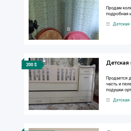
Продам коля
подробная и
Детская
Детская 
200 $
Продается д
часть и пел
подушки ор
Детская