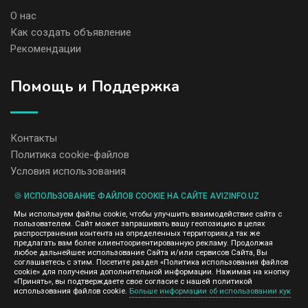
О нас
Как создать объявление
Рекомендации
Помощь и Поддержка
Контакты
Политика cookie-файлов
Условия использования
🍪 ИСПОЛЬЗОВАНИЕ ФАЙЛОВ COOKIE НА САЙТЕ AVIZINFO.UZ
Администрация сайта AvizInfo.uz не несет ответственность за
Мы используем файлы cookie, чтобы улучшить взаимодействие сайта с
содержание размещенных объявлений.
пользователем. Сайт может запрашивать вашу геопозицию в целях
Мы ценим конфиденциальность наших пользователей. Мы не
распространения контента на определенных территориях,а так же
передаем и не продаем личную информацию зарегистрированных
предлагать вам более клиентоориентированную рекламу. Продолжая
пользователей AvizInfo.uz третьим лицам. Мы не отвечаем за
любое дальнейшее использование Сайта и/или сервисов Сайта, Вы
правила конфиденциальности сайтов на которые ссылается
соглашаетесь с этим. Посетите раздел «Политика использования файлов
AvizInfo.uz. На некоторых страницах нашего сайта представлена
cookie» для получения дополнительной информации. Нажимая на кнопку
реклама Google Adsense Advertising Network. Чтобы узнать
«Принять», вы подтверждаете свое согласие с нашей политикой
нажмите тут
использования файлов cookie.
Больше информации об использовании кук
подробней о правилах конфиденциальности Google
.