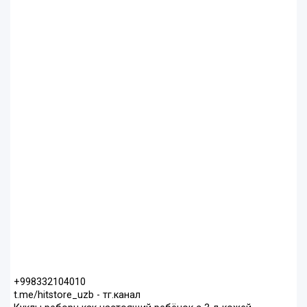
+998332104010
t.me/hitstore_uzb - тг.канал