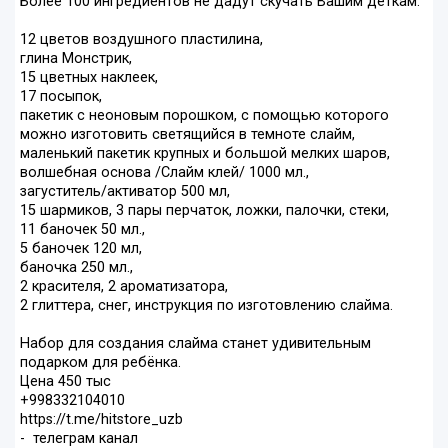
Более 100 ингредиентов не дадут скучать Вашим деткам.
12 цветов воздушного пластилина,
глина Монстрик,
15 цветных наклеек,
17 посыпок,
пакетик с неоновым порошком, с помощью которого
можно изготовить светящийся в темноте слайм,
маленький пакетик крупных и большой мелких шаров,
волшебная основа /Слайм клей/ 1000 мл.,
загуститель/активатор 500 мл,
15 шармиков, 3 пары перчаток, ложки, палочки, стеки,
11 баночек 50 мл.,
5 баночек 120 мл,
баночка 250 мл.,
2 красителя, 2 ароматизатора,
2 глиттера, снег, инструкция по изготовлению слайма.
Набор для создания слайма станет удивительным
подарком для ребёнка.
Цена 450 тыс
+998332104010
https://t.me/hitstore_uzb
- телеграм канал