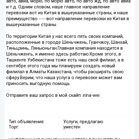
авто, авиа, морю, по морю авто, по авто жд, по авто авиа
и т.д. Одним словом, наше главное направление
перевозки вот из Китая в вышеуказанные страны, и наше
преимущество -----вот направление перевозки из Китая в
вышеуказанные страны.
По территории Китая у нас всего пять своих компаний,
расположенные в городе Шеньчжень, Гуанчжоу, Шанхай,
Тяньцзинь, Ляньюньган.Главная компания находится в
Шеньчженгь, я именно здесь работаю.Кроме этого, в
Ташкенте Узбекистана тоже есть наш свой филиал, а в
сентябре этого года мы планируем создать новый
филилал в Алматы Казахстана, чтобы расширять свою
сферу.Верим, что наша услуга о перевозке может вам
приносить выгодную помощь.
Отправите ваш запрос в мой скайп: irina-wei
Тип объявления:
Услуги, предлагаю
Торг:
уместен