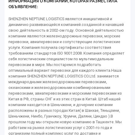
ИНФОРМАЦИЯ О КОМПАНИИ, КОТОРАЯ РАЗМЕСТИЛА
ОБЪЯВЛЕНИЕ:
SHENZHEN NEPTUNE LOGISTICS является инициативной и
динамично развивающейся компанией.созданной и начавшей
свою дейтельность в 2002-ом году. Основной дейтельностью
компании являются железнодорожные перевозки, морские
перевозки, авиаперевозки и сопутствующие логистические
услуги. Компания получила сертификаты соответствия
требованиям стандартов ISO 9001:2008. Компания определяет
себя логистическим специалистом по мультимодальным
перевозкам в мире. Мы постаремся подработать
оптимальный вариант перевозки для каждого клиента.Наша
компания SHENZHEN NEPTUNE LOGISTICS CO.Ltd. занимается
международными железнодорожными перевозками,
океанскими и железнодорожными комбинированными
перевозками, авиаперевозками и морскими перевозками из
Китая в РФ, страны СНГ и из этих стран в Китай. Штаб нашей
компании находится в Шеньчжени, и дочерние компании
расположены в разных городах Китая( в Шанхае, Тяньцзини,
Шеньчжени, Нинбо, Гуанчжоу, Урумчи, Даляни, Циндао ).В
прошлом году мы открыли новую компанию в Ташкенте. Мы
работаем на рынке логистических услуг с 2001-го года и
организуем полный комплекс услуг по доставке и