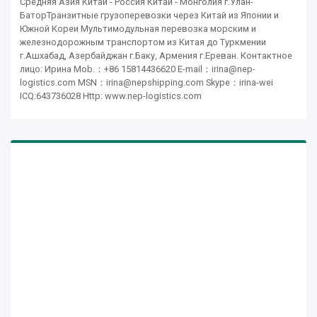
Средняя Азия Китай - Россия Китай - Монголия г.Улан-
БаторТранзитные грузоперевозки через Китай из Японии и
Южной Кореи Мультимодульная перевозка морским и
железнодорожным транспортом из Китая до Туркмении
г.Ашхабад, Азербайджан г.Баку, Армения г.Ереван. Контактное
лицо: Ирина Mob.：+86 15814436620 E-mail：irina@nep-
logistics.com MSN：irina@nepshipping.com Skype：irina-wei
ICQ:643736028 Http: www.nep-logistics.com