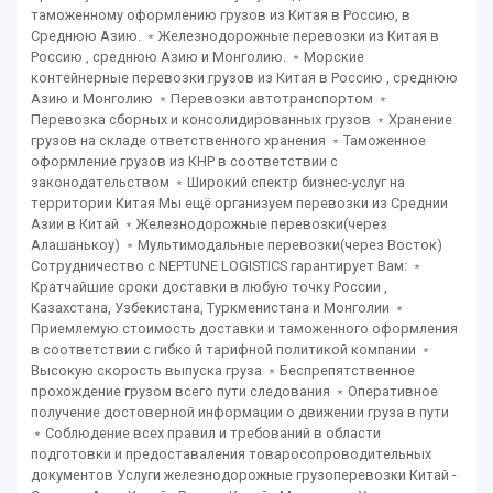
таможенному оформлению грузов из Китая в Россию, в
Среднюю Азию. ﹡Железнодорожные перевозки из Китая в
Россию , среднюю Азию и Монголию. ﹡Морские
контейнерные перевозки грузов из Китая в Россию , среднюю
Азию и Монголию ﹡Перевозки автотранспортом ﹡
Перевозка сборных и консолидированных грузов ﹡Хранение
грузов на складе ответственного хранения ﹡Таможенное
оформление грузов из КНР в соответствии с
законодательством ﹡Широкий спектр бизнес-услуг на
территории Китая Мы ещё организуем перевозки из Среднии
Азии в Китай ﹡Железнодорожные перевозки(через
Алашанькоу) ﹡Мультимодальные перевозки(через Восток)
Сотрудничество с NEPTUNE LOGISTICS гарантирует Вам: ﹡
Кратчайшие сроки доставки в любую точку России ,
Казахстана, Узбекистана, Туркменистана и Монголии ﹡
Приемлемую стоимость доставки и таможенного оформления
в соответствии с гибко й тарифной политикой компании ﹡
Высокую скорость выпуска груза ﹡Беспрепятственное
прохождение грузом всего пути следования ﹡Оперативное
получение достоверной информации о движении груза в пути
﹡Соблюдение всех правил и требований в области
подготовки и предоставаления товаросопроводительных
документов Услуги железнодорожные грузоперевозки Китай -