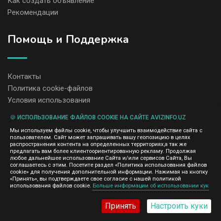
Как создать объявление
Рекомендации
Помощь и Поддержка
Контакты
Политика cookie-файлов
Условия использования
🍪 ИСПОЛЬЗОВАНИЕ ФАЙЛОВ COOKIE НА САЙТЕ AVIZINFO.UZ
Администрация сайта AvizInfo.uz не несет ответственность за
Мы используем файлы cookie, чтобы улучшить взаимодействие сайта с
содержание размещенных объявлений.
пользователем. Сайт может запрашивать вашу геопозицию в целях
Мы ценим конфиденциальность наших пользователей. Мы не
распространения контента на определенных территориях,а так же
передаем и не продаем личную информацию зарегистрированных
предлагать вам более клиентоориентированную рекламу. Продолжая
пользователей AvizInfo.uz третьим лицам. Мы не отвечаем за
любое дальнейшее использование Сайта и/или сервисов Сайта, Вы
правила конфиденциальности сайтов на которые ссылается
соглашаетесь с этим. Посетите раздел «Политика использования файлов
AvizInfo.uz. На некоторых страницах нашего сайта представлена
cookie» для получения дополнительной информации. Нажимая на кнопку
реклама Google Adsense Advertising Network. Чтобы узнать
«Принять», вы подтверждаете свое согласие с нашей политикой
нажмите тут
использования файлов cookie.
Больше информации об использовании кук
подробней о правилах конфиденциальности Google
.
Принять
Настроить куки