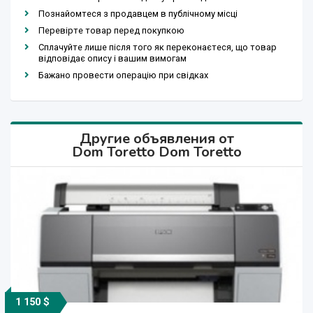
Познайомтеся з продавцем в публічному місці
Перевірте товар перед покупкою
Сплачуйте лише після того як переконаєтеся, що товар
відповідає опису і вашим вимогам
Бажано провести операцію при свідках
Другие объявления от
Dom Toretto Dom Toretto
1 150 $
2 880 $
1 499 $
5 310 $
2 150 $
1 525 $
2 125 $
7 925 $
2 880 $
1 499 $
725 $