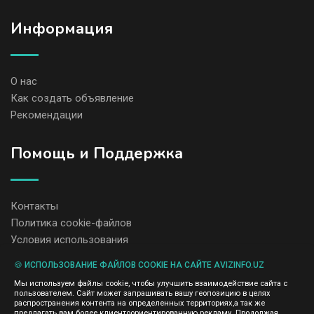
Информация
О нас
Как создать объявление
Рекомендации
Помощь и Поддержка
Контакты
Политика cookie-файлов
Условия использования
🍪 ИСПОЛЬЗОВАНИЕ ФАЙЛОВ COOKIE НА САЙТЕ AVIZINFO.UZ
Администрация сайта AvizInfo.uz не несет ответственность за
Мы используем файлы cookie, чтобы улучшить взаимодействие сайта с
содержание размещенных объявлений.
пользователем. Сайт может запрашивать вашу геопозицию в целях
Мы ценим конфиденциальность наших пользователей. Мы не
распространения контента на определенных территориях,а так же
передаем и не продаем личную информацию зарегистрированных
предлагать вам более клиентоориентированную рекламу. Продолжая