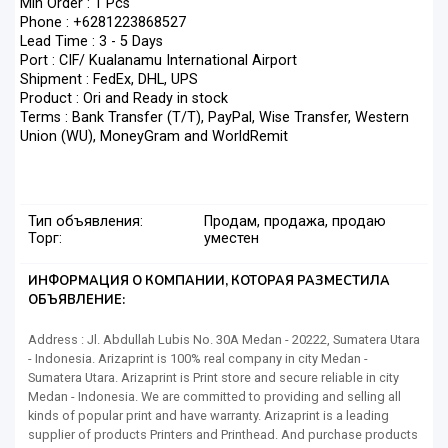
Min Order : 1 Pcs
Phone : +6281223868527
Lead Time : 3 - 5 Days
Port : CIF/ Kualanamu International Airport
Shipment : FedEx, DHL, UPS
Product : Ori and Ready in stock
Terms : Bank Transfer (T/T), PayPal, Wise Transfer, Western
Union (WU), MoneyGram and WorldRemit
Тип объявления:
Продам, продажа, продаю
Торг:
уместен
ИНФОРМАЦИЯ О КОМПАНИИ, КОТОРАЯ РАЗМЕСТИЛА
ОБЪЯВЛЕНИЕ:
Address : Jl. Abdullah Lubis No. 30A Medan - 20222, Sumatera Utara
- Indonesia. Arizaprint is 100% real company in city Medan -
Sumatera Utara. Arizaprint is Print store and secure reliable in city
Medan - Indonesia. We are committed to providing and selling all
kinds of popular print and have warranty. Arizaprint is a leading
supplier of products Printers and Printhead. And purchase products