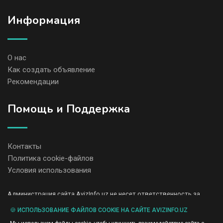
Информация
О нас
Как создать объявление
Рекомендации
Помощь и Поддержка
Контакты
Политика cookie-файлов
Условия использования
Администрация сайта AvizInfo.uz не несет ответственность за
содержание размещенных объявлений.
Мы ценим конфиденциальность наших пользователей. Мы не
🍪 ИСПОЛЬЗОВАНИЕ ФАЙЛОВ COOKIE НА САЙТЕ AVIZINFO.UZ
передаем и не продаем личную информацию зарегистрированных