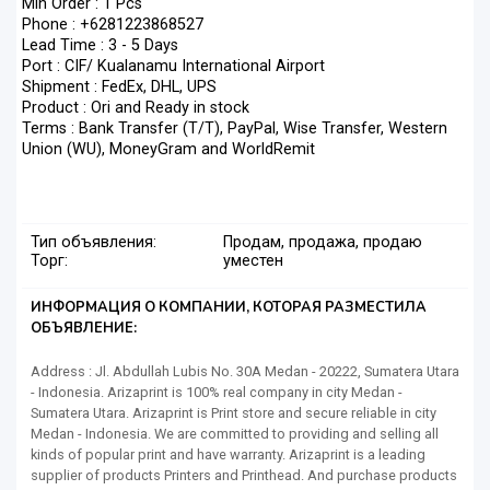
Min Order : 1 Pcs
Phone : +6281223868527
Lead Time : 3 - 5 Days
Port : CIF/ Kualanamu International Airport
Shipment : FedEx, DHL, UPS
Product : Ori and Ready in stock
Terms : Bank Transfer (T/T), PayPal, Wise Transfer, Western
Union (WU), MoneyGram and WorldRemit
Тип объявления:
Продам, продажа, продаю
Торг:
уместен
ИНФОРМАЦИЯ О КОМПАНИИ, КОТОРАЯ РАЗМЕСТИЛА
ОБЪЯВЛЕНИЕ:
Address : Jl. Abdullah Lubis No. 30A Medan - 20222, Sumatera Utara
- Indonesia. Arizaprint is 100% real company in city Medan -
Sumatera Utara. Arizaprint is Print store and secure reliable in city
Medan - Indonesia. We are committed to providing and selling all
kinds of popular print and have warranty. Arizaprint is a leading
supplier of products Printers and Printhead. And purchase products