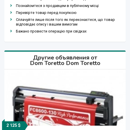
Познайомтеся з продавцем в публічному місці
Перевірте товар перед покупкою
Сплачуйте лише після того як переконаєтеся, що товар
відповідає опису і вашим вимогам
Бажано провести операцію при свідках
Другие объявления от
Dom Toretto Dom Toretto
2 125 $
2 880 $
1 499 $
2 899 $
5 310 $
1 150 $
2 150 $
1 525 $
2 880 $
1 499 $
725 $