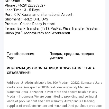
Min Order : 1 Pcs
Phone : +6281223868527
Lead Time : 3 - 5 Days
Port : CIF/ Kualanamu International Airport
Shipment : FedEx, DHL, UPS
Product : Ori and Ready in stock
Terms : Bank Transfer (T/T), PayPal, Wise Transfer, Western
Union (WU), MoneyGram and WorldRemit
Тип объявления:
Продам, продажа, продаю
Торг:
уместен
ИНФОРМАЦИЯ О КОМПАНИИ, КОТОРАЯ РАЗМЕСТИЛА
ОБЪЯВЛЕНИЕ:
Address : Jl. Abdullah Lubis No. 30A Medan - 20222, Sumatera Utara
- Indonesia. Arizaprint is 100% real company in city Medan -
Sumatera Utara. Arizaprint is Print store and secure reliable in city
Medan - Indonesia. We are committed to providing and selling all
kinds of popular print and have warranty. Arizaprint is a leading
supplier of products Printers and Printhead. And purchase products