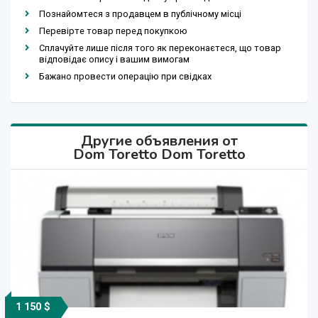
Познайомтеся з продавцем в публічному місці
Перевірте товар перед покупкою
Сплачуйте лише після того як переконаєтеся, що товар
відповідає опису і вашим вимогам
Бажано провести операцію при свідках
Другие объявления от
Dom Toretto Dom Toretto
1 150 $
2 880 $
1 499 $
2 899 $
2 150 $
1 525 $
2 125 $
7 925 $
2 880 $
1 499 $
725 $