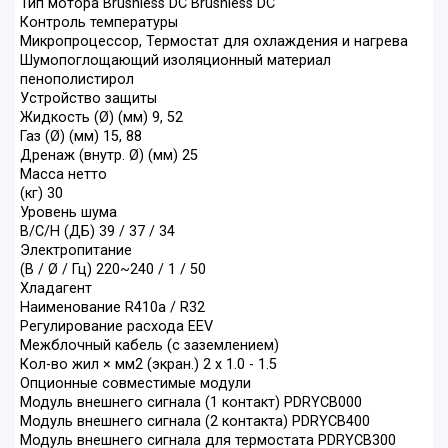
Тип мотора Brushless DC Brushless DC
Контроль температуры
Микропроцессор, Термостат для охлаждения и нагрева
Шумопоглощающий изоляционный материал
пенополистирол
Устройство защиты
Жидкость (Ø) (мм) 9, 52
Газ (Ø) (мм) 15, 88
Дренаж (внутр. Ø) (мм) 25
Масса нетто
(кг) 30
Уровень шума
В/С/Н (ДБ) 39 / 37 / 34
Электропитание
(В / Ø / Гц) 220~240 / 1 / 50
Хладагент
Наименование R410a / R32
Регулирование расхода EEV
Межблочный кабель (с заземлением)
Кол-во жил × мм2 (экран.) 2 х 1.0 - 1.5
Опционные совместимые модули
Модуль внешнего сигнала (1 контакт) PDRYCB000
Модуль внешнего сигнала (2 контакта) PDRYCB400
Модуль внешнего сигнала для термостата PDRYCB300