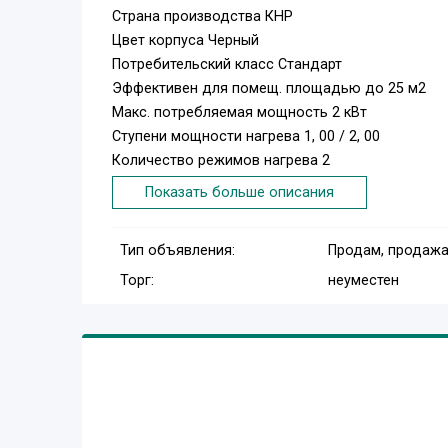
Страна производства КНР
Цвет корпуса Черный
Потребительский класс Стандарт
Эффективен для помещ. площадью до 25 м2
Макс. потребляемая мощность 2 кВт
Ступени мощности нагрева 1, 00 / 2, 00
Количество режимов нагрева 2
Класс пылевлагозащищенности IP24
Показать больше описания
Система самодиагностики неисправности Нет
Защита от перегрева Да
Тип объявления:
Продам, продажа
Аварийное отключение при сильном наклоне и
Торг:
неуместен
Тип нагревательного элемента Х-образный мон
Вариант размещения Вертикальное
Вид установки (крепления) Настенная / Наполь
Напряжение электропитания 220
Сетевой кабель с вилкой Да
Кабель для подключения к системе отопления 
Вес товара (нетто) 7.3 кг