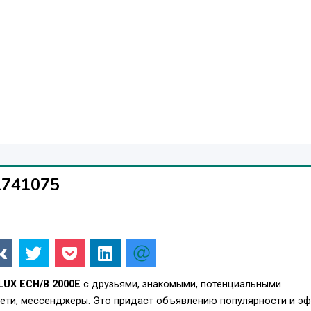
, 111 м
ный регулятор)
1741075
ля домашнего использования)
UX ECH/B 2000Е
с друзьями, знакомыми, потенциальными
сети, мессенджеры. Это придаст объявлению популярности и э