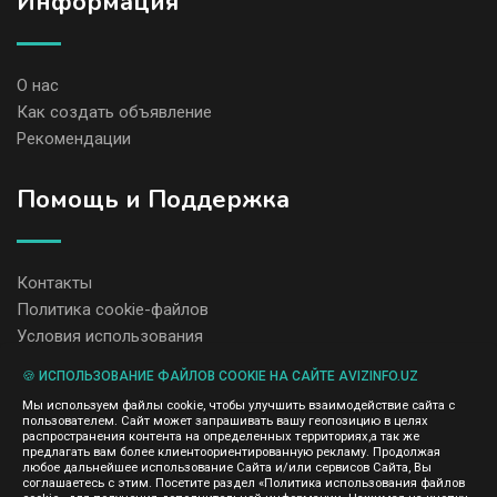
Информация
О нас
Как создать объявление
Рекомендации
Помощь и Поддержка
Контакты
Политика cookie-файлов
Условия использования
🍪 ИСПОЛЬЗОВАНИЕ ФАЙЛОВ COOKIE НА САЙТЕ AVIZINFO.UZ
Администрация сайта AvizInfo.uz не несет ответственность за
Мы используем файлы cookie, чтобы улучшить взаимодействие сайта с
содержание размещенных объявлений.
пользователем. Сайт может запрашивать вашу геопозицию в целях
Мы ценим конфиденциальность наших пользователей. Мы не
распространения контента на определенных территориях,а так же
передаем и не продаем личную информацию зарегистрированных
предлагать вам более клиентоориентированную рекламу. Продолжая
пользователей AvizInfo.uz третьим лицам. Мы не отвечаем за
любое дальнейшее использование Сайта и/или сервисов Сайта, Вы
правила конфиденциальности сайтов на которые ссылается
соглашаетесь с этим. Посетите раздел «Политика использования файлов
AvizInfo.uz. На некоторых страницах нашего сайта представлена