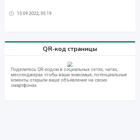
13.09.2022, 05:19
13.09.2022, 05:19
13.09.2022, 05:34
13.09.2022, 05:32
13.09.2022, 05:34
QR-код страницы
Поделитесь QR-кодом в социальных сетях, чатах,
мессенджерах чтобы ваши знакомые, потенциальные
клиенты открыли ваше объявление на своих
смартфонах.