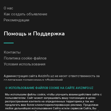
О нас
Как создать объявление
Рекомендации
Помощь и Поддержка
Контакты
Политика cookie-файлов
Условия использования
Администрация сайта AvizInfo.uz не несет ответственность за
содержание размещенных объявлений.
Мы ценим конфиденциальность наших пользователей. Мы не
передаем и не продаем личную информацию зарегистрированных
🍪 ИСПОЛЬЗОВАНИЕ ФАЙЛОВ COOKIE НА САЙТЕ AVIZINFO.UZ
пользователей AvizInfo.uz третьим лицам. Мы не отвечаем за
Мы используем файлы cookie, чтобы улучшить взаимодействие сайта с
правила конфиденциальности сайтов на которые ссылается
пользователем. Сайт может запрашивать вашу геопозицию в целях
AvizInfo.uz. На некоторых страницах нашего сайта представлена
распространения контента на определенных территориях,а так же
реклама Google Adsense Advertising Network. Чтобы узнать
предлагать вам более клиентоориентированную рекламу. Продолжая
нажмите тут
подробней о правилах конфиденциальности Google
.
любое дальнейшее использование Сайта и/или сервисов Сайта, Вы