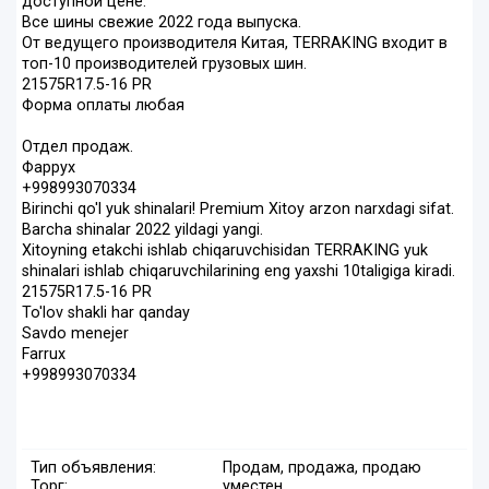
доступной цене.
Все шины свежие 2022 года выпуска.
От ведущего производителя Китая, TERRAKING входит в
топ-10 производителей грузовых шин.
21575R17.5-16 PR
Форма оплаты любая
Отдел продаж.
Фаррух
+998993070334
Birinchi qo'l yuk shinalari! Premium Xitoy arzon narxdagi sifat.
Barcha shinalar 2022 yildagi yangi.
Xitoyning etakchi ishlab chiqaruvchisidan TERRAKING yuk
shinalari ishlab chiqaruvchilarining eng yaxshi 10taligiga kiradi.
21575R17.5-16 PR
To'lov shakli har qanday
Savdo menejer
Farrux
+998993070334
Тип объявления:
Продам, продажа, продаю
Торг:
уместен