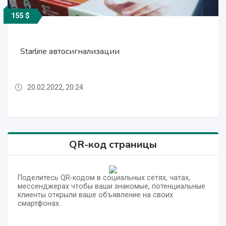
155 $
155 $
155 $
Starline автосигнализации
Starline автосигнализации
Starline автосигнализации
20.02.2022, 20:24
20.02.2022, 20:24
20.02.2022, 20:24
QR-код страницы
Поделитесь QR-кодом в социальных сетях, чатах,
мессенджерах чтобы ваши знакомые, потенциальные
клиенты открыли ваше объявление на своих
смартфонах.