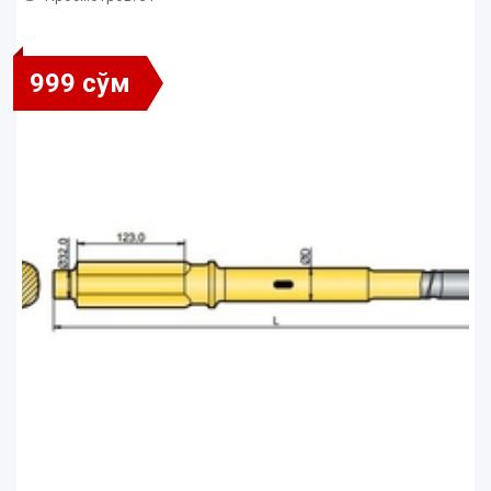
999 сўм