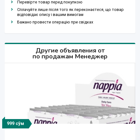
Перевірте товар перед покупкою
Сплачуйте лише після того як переконаєтеся, що товар
відповідає опису і вашим вимогам
Бажано провести операцію при свідках
Другие объявления от
по продажам Менеджер
999 сўм
999 сўм
999 сўм
999 сўм
999 сўм
999 сўм
999 сўм
999 сўм
999 сўм
999 сўм
999 сўм
999 сўм