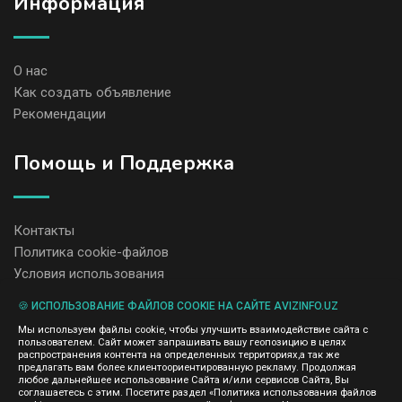
Информация
О нас
Как создать объявление
Рекомендации
Помощь и Поддержка
Контакты
Политика cookie-файлов
Условия использования
🍪 ИСПОЛЬЗОВАНИЕ ФАЙЛОВ COOKIE НА САЙТЕ AVIZINFO.UZ
Администрация сайта AvizInfo.uz не несет ответственность за
Мы используем файлы cookie, чтобы улучшить взаимодействие сайта с
содержание размещенных объявлений.
пользователем. Сайт может запрашивать вашу геопозицию в целях
Мы ценим конфиденциальность наших пользователей. Мы не
распространения контента на определенных территориях,а так же
передаем и не продаем личную информацию зарегистрированных
предлагать вам более клиентоориентированную рекламу. Продолжая
пользователей AvizInfo.uz третьим лицам. Мы не отвечаем за
любое дальнейшее использование Сайта и/или сервисов Сайта, Вы
правила конфиденциальности сайтов на которые ссылается
соглашаетесь с этим. Посетите раздел «Политика использования файлов