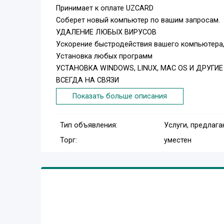
Принимает к оплате UZCARD
Соберет новый компьютер по вашим запросам.
УДАЛЕНИЕ ЛЮБЫХ ВИРУСОВ
Ускорение быстродействия вашего компьютера,
Установка любых программ
УСТАНОВКА WINDOWS, LINUX, MAC OS И ДРУГИ
ВСЕГДА НА СВЯЗИ
ЗВОНИТЕ ПРОКОНСУЛЬТИРУЕМ
Показать больше описания
ДИАГНОСТИКА, ПРИЕДЕМ БЫСТРО.
Профессионально и качественно выполнет рабо
Тип объявления:
Услуги, предлаг
Ясно и доступно проведет экскурсию по вашем
Торг:
уместен
ДАЛЬНЕЙШЕМ НЕ ДОПУСТИТЬ НЕПОЛАДКИ, ТАК 