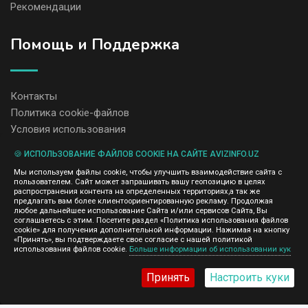
Рекомендации
Помощь и Поддержка
Контакты
Политика cookie-файлов
Условия использования
🍪 ИСПОЛЬЗОВАНИЕ ФАЙЛОВ COOKIE НА САЙТЕ AVIZINFO.UZ
Администрация сайта AvizInfo.uz не несет ответственность за
Мы используем файлы cookie, чтобы улучшить взаимодействие сайта с
содержание размещенных объявлений.
пользователем. Сайт может запрашивать вашу геопозицию в целях
Мы ценим конфиденциальность наших пользователей. Мы не
распространения контента на определенных территориях,а так же
передаем и не продаем личную информацию зарегистрированных
предлагать вам более клиентоориентированную рекламу. Продолжая
пользователей AvizInfo.uz третьим лицам. Мы не отвечаем за
любое дальнейшее использование Сайта и/или сервисов Сайта, Вы
правила конфиденциальности сайтов на которые ссылается
соглашаетесь с этим. Посетите раздел «Политика использования файлов
AvizInfo.uz. На некоторых страницах нашего сайта представлена
cookie» для получения дополнительной информации. Нажимая на кнопку
реклама Google Adsense Advertising Network. Чтобы узнать
«Принять», вы подтверждаете свое согласие с нашей политикой
нажмите тут
использования файлов cookie.
Больше информации об использовании кук
подробней о правилах конфиденциальности Google
.
Принять
Настроить куки