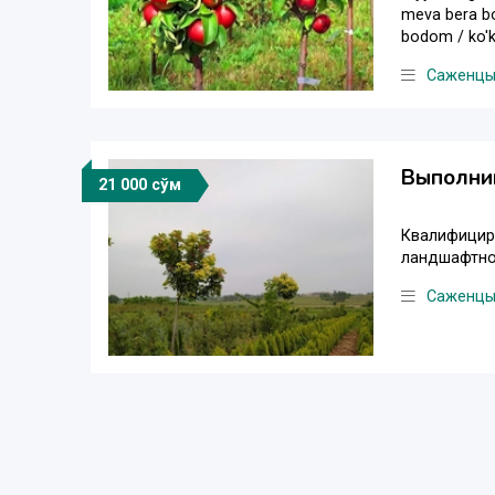
meva bera bosh
bodom / ko'k 
Саженц
Выполни
21 000 сўм
Квалифицир
ландшафтном
Саженц