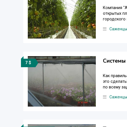
Компания "А
открытых п
городского п
Саженц
Системы 
7 $
Как правиль
это сделать
по всему за
Саженц