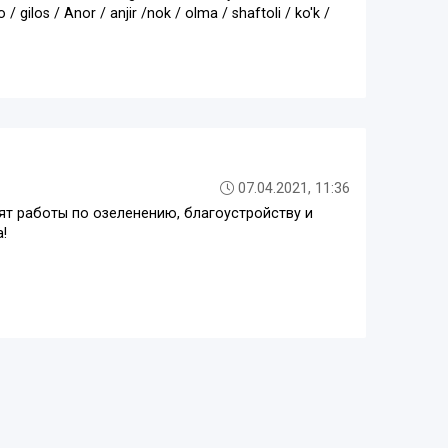
 / gilos / Anor / anjir /nok / olma / shaftoli / ko'k /
07.04.2021, 11:36
т работы по озеленению, благоустройству и
!