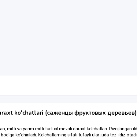
araxt ko'chatlari (саженцы фруктовых деревьев)
an, mitti va yarim mitti turli xil mevali daraxt ko'chatlari. Rivojlangan i
og'ga ko'chiriladi. Ko'chatlarning sifati tufayli ular juda tez ildiz otadi