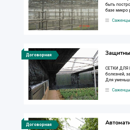
быть постро
базе микро р
Саженц
Защитные
Договорная
СЕТКИ ДЛЯ 
болезней, з
Для уменьше
Саженц
Автомати
Договорная