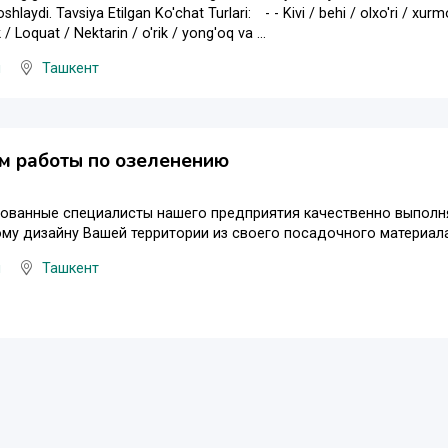
laydi. Tavsiya Etilgan Ko'chat Turlari:⠀ - - Kivi / behi / olxo'ri / xurmo
/ Loquat / Nektarin / o'rik / yong'oq va ...
ы
Ташкент
м работы по озеленению
ованные специалисты нашего предприятия качественно выполня
у дизайну Вашей территории из своего посадочного материала
ы
Ташкент