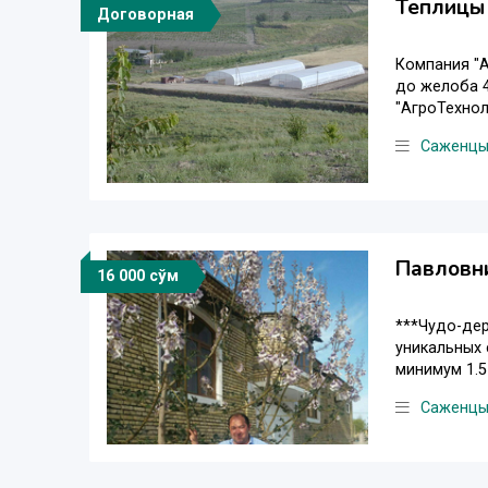
Теплицы
Договорная
Компания "А
до желоба 4
"АгроТехноло
Саженц
Павловни
16 000 сўм
***Чудо-дер
уникальных 
минимум 1.5 
Саженц