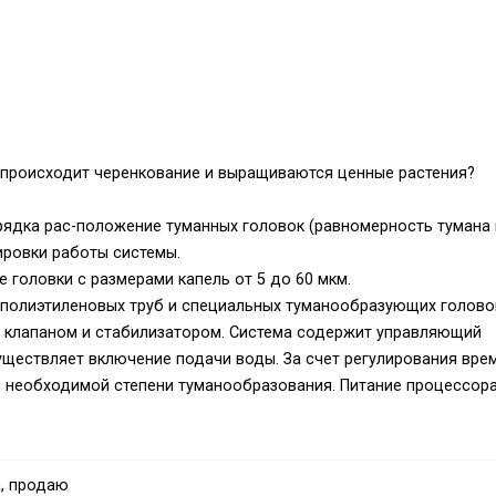
е происходит черенкование и выращиваются ценные растения?
орядка рас-положение туманных головок (равномерность тумана
ировки работы системы.
головки с размерами капель от 5 до 60 мкм.
 полиэтиленовых труб и специальных туманообразующих голово
 клапаном и стабилизатором. Система содержит управляющий
уществляет включение подачи воды. За счет регулирования вре
 необходимой степени туманообразования. Питание процессор
ужбы батареи один год.
ктор удобрений. Некоторые системы могут содержать воздушны
, продаю