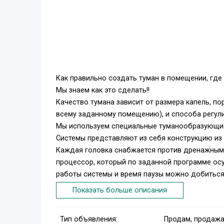
Как правильно создать туман в помещении, гд
Мы знаем как это сделать!!
Качество тумана зависит от размера капель, п
всему заданному помещению), и способа регул
Мы используем специальные туманообразующие 
Системы представляют из себя конструкцию из
Каждая головка снабжается против дренажным
процессор, который по заданной программе ос
работы системы и время паузы можно добиться
осуществляется от батареи типа Крона. Срок сл
Показать больше описания
Система может включать гидравлический инже
компрессор.
Тип объявления:
Продам, продажа