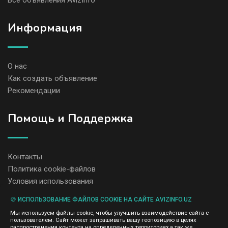
Все объявления AvizInfo
Информация
О нас
Как создать объявление
Рекомендации
Помощь и Поддержка
Контакты
Политика cookie-файлов
Условия использования
🍪 ИСПОЛЬЗОВАНИЕ ФАЙЛОВ COOKIE НА САЙТЕ AVIZINFO.UZ
Администрация сайта AvizInfo.uz не несет ответственность за
Мы используем файлы cookie, чтобы улучшить взаимодействие сайта с
содержание размещенных объявлений.
пользователем. Сайт может запрашивать вашу геопозицию в целях
Мы ценим конфиденциальность наших пользователей. Мы не
распространения контента на определенных территориях,а так же