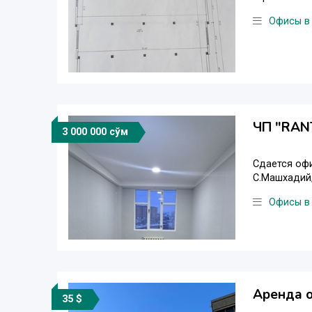
Офисы в
ЧП "RAN
3 000 000 сўм
Сдается офи
С.Машхадий, 
Офисы в
Аренда о
35 $