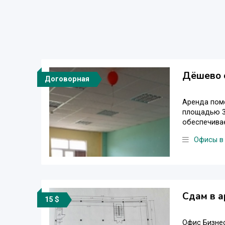
Дёшево с
Договорная
Аренда поме
площадью 36
обеспечивае
Офисы в
Сдам в 
15 $
Офис Бизнес