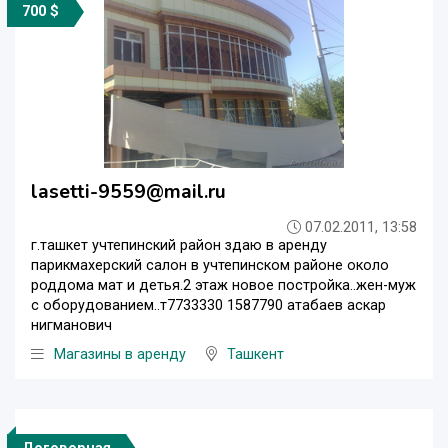
700 $
lasetti-9559@mail.ru
07.02.2011, 13:58
г.ташкет учтепинский район здаю в аренду
парикмахерский салон в учтепинском районе около
роддома мат и детья.2 этаж новое постройка..жен-муж
с оборудованием..т7733330 1587790 атабаев аскар
нигманович
Магазины в аренду
Ташкент