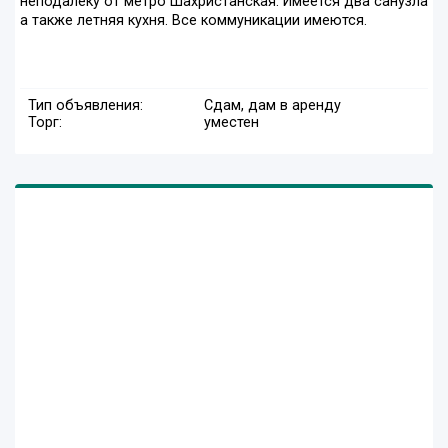
неподалеку от метро Шахристанская. Имеется два санузла
а также летняя кухня. Все коммуникации имеются.
Тип объявления:
Сдам, дам в аренду
Торг:
уместен