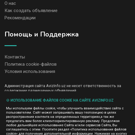
О нас
Как создать объявление
Рекомендации
Помощь и Поддержка
Контакты
Политика cookie-файлов
Условия использования
Администрация сайта AvizInfo.uz не несет ответственность за
содержание размещенных объявлений.
Мы ценим конфиденциальность наших пользователей. Мы не
передаем и не продаем личную информацию зарегистрированных
🍪 ИСПОЛЬЗОВАНИЕ ФАЙЛОВ COOKIE НА САЙТЕ AVIZINFO.UZ
пользователей AvizInfo.uz третьим лицам. Мы не отвечаем за
Мы используем файлы cookie, чтобы улучшить взаимодействие сайта с
правила конфиденциальности сайтов на которые ссылается
пользователем. Сайт может запрашивать вашу геопозицию в целях
AvizInfo.uz. На некоторых страницах нашего сайта представлена
распространения контента на определенных территориях,а так же
реклама Google Adsense Advertising Network. Чтобы узнать
предлагать вам более клиентоориентированную рекламу. Продолжая
нажмите тут
подробней о правилах конфиденциальности Google
.
любое дальнейшее использование Сайта и/или сервисов Сайта, Вы
соглашаетесь с этим. Посетите раздел «Политика использования файлов
cookie» для получения дополнительной информации. Нажимая на кнопку