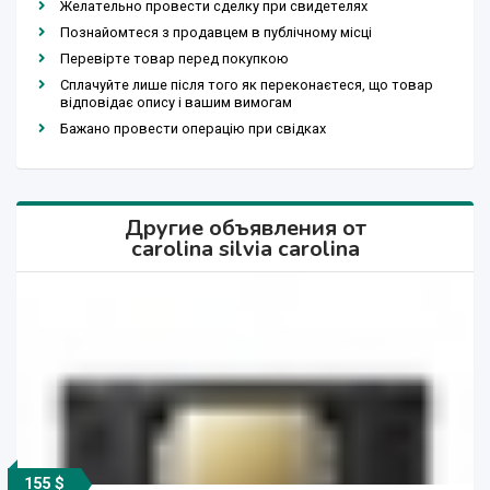
Желательно провести сделку при свидетелях
Познайомтеся з продавцем в публічному місці
Перевірте товар перед покупкою
Сплачуйте лише після того як переконаєтеся, що товар
відповідає опису і вашим вимогам
Бажано провести операцію при свідках
Другие объявления от
carolina silvia carolina
155 $
250 $
530 $
395 $
504 $
315 $
416 $
198 $
211 $
250 $
530 $