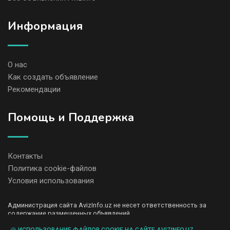
Информация
О нас
Как создать объявление
Рекомендации
Помощь и Поддержка
Контакты
Политика cookie-файлов
Условия использования
Администрация сайта AvizInfo.uz не несет ответственность за
содержание размещенных объявлений.
Мы ценим конфиденциальность наших пользователей. Мы не
передаем и не продаем личную информацию зарегистрированных