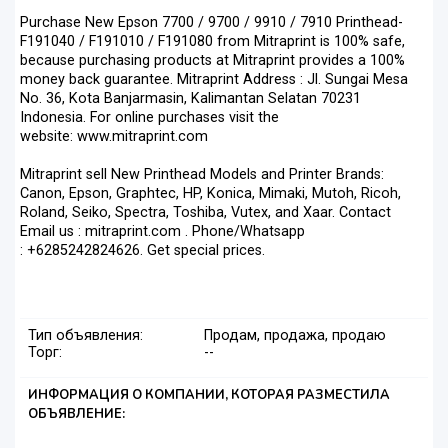
Purchase New Epson 7700 / 9700 / 9910 / 7910 Printhead-
F191040 / F191010 / F191080 from Mitraprint is 100% safe,
because purchasing products at Mitraprint provides a 100%
money back guarantee. Mitraprint Address : Jl. Sungai Mesa
No. 36, Kota Banjarmasin, Kalimantan Selatan 70231
Indonesia. For online purchases visit the
website: www.mitraprint.com
Mitraprint sell New Printhead Models and Printer Brands:
Canon, Epson, Graphtec, HP, Konica, Mimaki, Mutoh, Ricoh,
Roland, Seiko, Spectra, Toshiba, Vutex, and Xaar. Contact
Email us : mitraprint.com . Phone/Whatsapp
: +6285242824626. Get special prices.
Тип объявления:
Продам, продажа, продаю
Торг:
--
ИНФОРМАЦИЯ О КОМПАНИИ, КОТОРАЯ РАЗМЕСТИЛА
ОБЪЯВЛЕНИЕ: