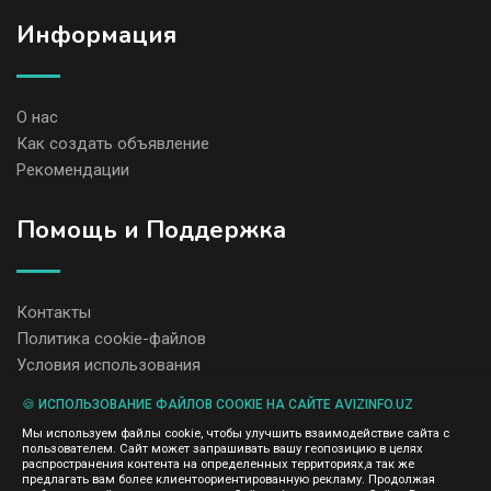
Информация
О нас
Как создать объявление
Рекомендации
Помощь и Поддержка
Контакты
Политика cookie-файлов
Условия использования
🍪 ИСПОЛЬЗОВАНИЕ ФАЙЛОВ COOKIE НА САЙТЕ AVIZINFO.UZ
Администрация сайта AvizInfo.uz не несет ответственность за
Мы используем файлы cookie, чтобы улучшить взаимодействие сайта с
содержание размещенных объявлений.
пользователем. Сайт может запрашивать вашу геопозицию в целях
Мы ценим конфиденциальность наших пользователей. Мы не
распространения контента на определенных территориях,а так же
передаем и не продаем личную информацию зарегистрированных
предлагать вам более клиентоориентированную рекламу. Продолжая
пользователей AvizInfo.uz третьим лицам. Мы не отвечаем за