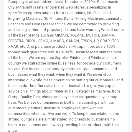
Company is an authorized dealer founded in 2019 in Banjarmasin
City .Mitraprint is retailer operates web stores, specializing in
specific categories ranging from Inkjet printer, Ink, Print Head,
Engraving Machines, 3D Printers, Dental Milling Machines, Laminator,
Scanners and Heat Press Machine.We are committed to providing
and selling all kinds of popular print and have warranty.We sell some
of the best brands such as MIMAKI, ROLAND, MUTOH, SUMMA,
SPECTRA, RICOH, SEIKO, U-MARQ, CANON, EPSON, HP, GRAPHTEC,
XAAR, etc. And purchase products at Mitraprint provide a 100%
money back guarantee and 100% safe, Because Mitraprint the best
of the best. We are reputed Supplier Printers and Printhead in our
country.We started the online bussiness for provide our costumers
service. Our business philosophy is simple: give consumers and
businesses what they want, when they want it. We never stop
improving our world class operation by putting our customers - and
their needs - first.Our sales team is dedicated to give you expert
advice on all things about Printer and all categories machine, from
Sizing, Quality, Best choice and any technical questions you may
have. We believe our business is built on relationships with our
customers, partners, investors, employees, and with the
communities where we live and work. To keep those relationships
strong, our goals are simply stated: no cheats to customers,no
harm to consumers and always providing best products with best
price.