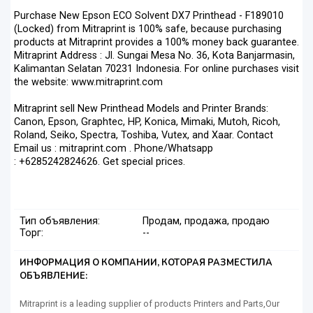
Purchase New Epson ECO Solvent DX7 Printhead - F189010
(Locked) from Mitraprint is 100% safe, because purchasing
products at Mitraprint provides a 100% money back guarantee.
Mitraprint Address : Jl. Sungai Mesa No. 36, Kota Banjarmasin,
Kalimantan Selatan 70231 Indonesia. For online purchases visit
the website: www.mitraprint.com
Mitraprint sell New Printhead Models and Printer Brands:
Canon, Epson, Graphtec, HP, Konica, Mimaki, Mutoh, Ricoh,
Roland, Seiko, Spectra, Toshiba, Vutex, and Xaar. Contact
Email us : mitraprint.com . Phone/Whatsapp
: +6285242824626. Get special prices.
Тип объявления:
Продам, продажа, продаю
Торг:
--
ИНФОРМАЦИЯ О КОМПАНИИ, КОТОРАЯ РАЗМЕСТИЛА
ОБЪЯВЛЕНИЕ:
Mitraprint is a leading supplier of products Printers and Parts,Our