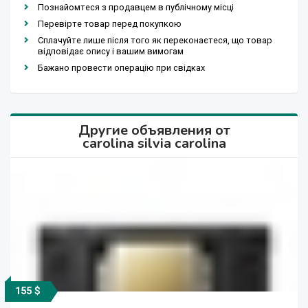
Познайомтеся з продавцем в публічному місці
Перевірте товар перед покупкою
Сплачуйте лише після того як переконаєтеся, що товар
відповідає опису і вашим вимогам
Бажано провести операцію при свідках
Другие объявления от
carolina silvia carolina
155 $
586 $
530 $
395 $
504 $
315 $
198 $
211 $
250 $
586 $
530 $