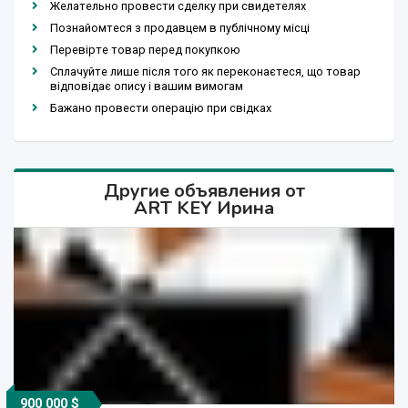
Желательно провести сделку при свидетелях
Познайомтеся з продавцем в публічному місці
Перевірте товар перед покупкою
Сплачуйте лише після того як переконаєтеся, що товар
відповідає опису і вашим вимогам
Бажано провести операцію при свідках
Другие объявления от
ART KEY Ирина
900 000 $
Договорная
Договорная
3 000 сўм
3 000 сўм
2 500 $
2 500 $
3 сўм
3 сўм